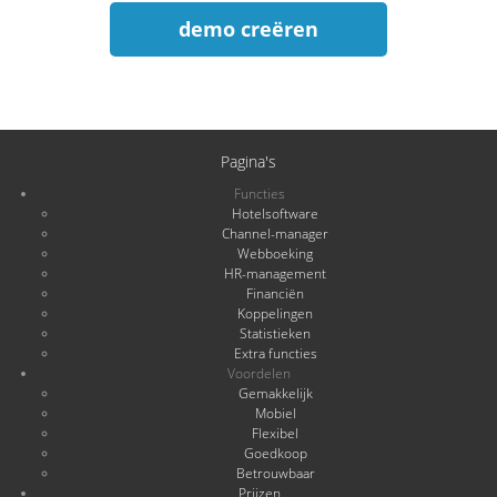
demo creëren
Pagina's
Functies
Hotelsoftware
Channel-manager
Webboeking
HR-management
Financiën
Koppelingen
Statistieken
Extra functies
Voordelen
Gemakkelijk
Mobiel
Flexibel
Goedkoop
Betrouwbaar
Prijzen