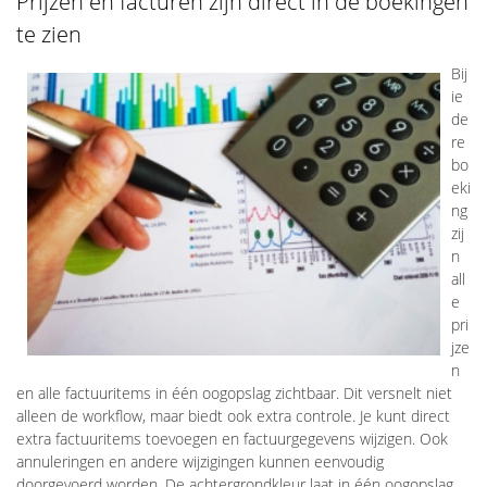
Prijzen en facturen zijn direct in de boekingen
te zien
Bij
ie
de
re
bo
eki
ng
zij
n
all
e
pri
jze
n
en alle factuuritems in één oogopslag zichtbaar. Dit versnelt niet
alleen de workflow, maar biedt ook extra controle. Je kunt direct
extra factuuritems toevoegen en factuurgegevens wijzigen. Ook
annuleringen en andere wijzigingen kunnen eenvoudig
doorgevoerd worden. De achtergrondkleur laat in één oogopslag